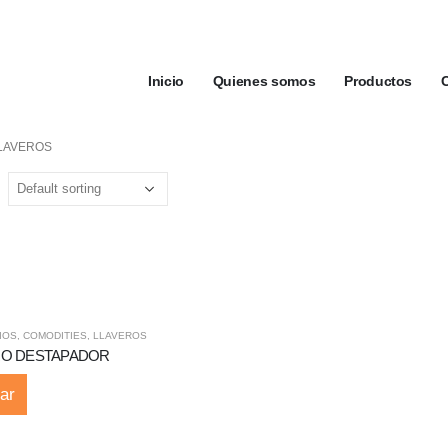
Inicio
Quienes somos
Productos
LAVEROS
IOS
,
COMODITIES
,
LLAVEROS
RO DESTAPADOR
ar