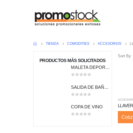
TIENDA
COMODITIES
ACCESORIOS
L
Sort By:
PRODUCTOS MÁS SOLICITADOS
MALETA DEPORTIVA
0
out of 5
SALIDA DE BAÑO BEBÉ
0
out of 5
ACCESOR
LLAVE
COPA DE VINO
Cotiz
0
out of 5