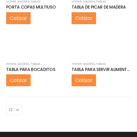
HOGAR
,
MADERA
,
TABLAS
HOGAR
,
MADERA
,
TABLAS
PORTA COPAS MULTIUSO
TABLA DE PICAR DE MADERA
Cotizar
Cotizar
HOGAR
,
MADERA
,
TABLAS
HOGAR
,
MADERA
,
TABLAS
TABLA PARA BOCADITOS
TABLA PARA SERVIR ALIMENTOS
Cotizar
Cotizar