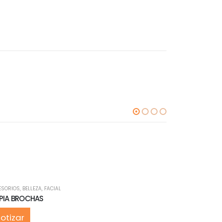
ESORIOS
,
BELLEZA
,
FACIAL
BELLEZA
,
CABELLO
,
PIA BROCHAS
TIJERAS DE C
otizar
Cotizar