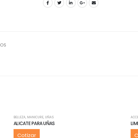
DOS
BELLEZA
,
MANICURE
,
UÑAS
ACC
ALICATE PARA UÑAS
LIM
Cotizar
C