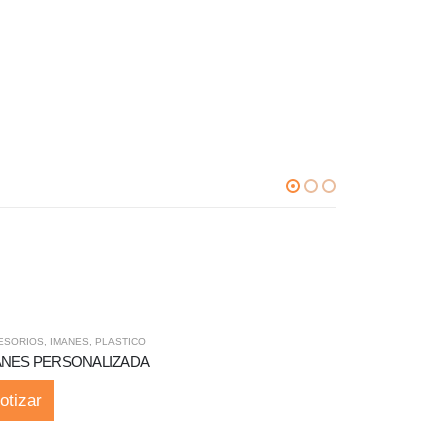
ESORIOS
,
IMANES
,
PLASTICO
HOGAR
,
PLASTIC
ANES PERSONALIZADA
SET DE RECI
otizar
Cotizar