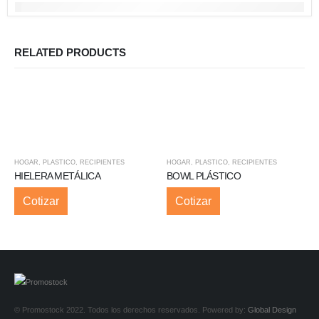
RELATED PRODUCTS
HOGAR
,
PLASTICO
,
RECIPIENTES
HOGAR
,
PLASTICO
,
RECIPIENTES
HIELERA METÁLICA
BOWL PLÁSTICO
Cotizar
Cotizar
© Promostock 2022. Todos los derechos reservados. Powered by:
Global Design